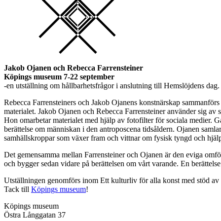
Jakob Ojanen och Rebecca Farrensteiner
Köpings museum 7-22 september
-en utställning om hållbarhetsfrågor i anslutning till Hemslöjdens dag.
Rebecca Farrensteiners och Jakob Ojanens konstnärskap sammanförs i sy
materialet. Jakob Ojanen och Rebecca Farrensteiner använder sig av
Hon omarbetar materialet med hjälp av fotofilter för sociala medier. 
berättelse om människan i den antroposcena tidsåldern. Ojanen samlar in
samhällskroppar som växer fram och vittnar om fysisk tyngd och hjälp
Det gemensamma mellan Farrensteiner och Ojanen är den eviga omförha
och bygger sedan vidare på berättelsen om vårt varande. En berättels
Utställningen genomförs inom Ett kulturliv för alla konst med stöd av
Tack till
Köpings museum
!
Köpings museum
Östra Långgatan 37