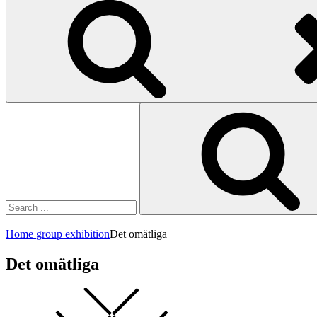
Search
for:
Home
group exhibition
Det omätliga
Det omätliga
Square