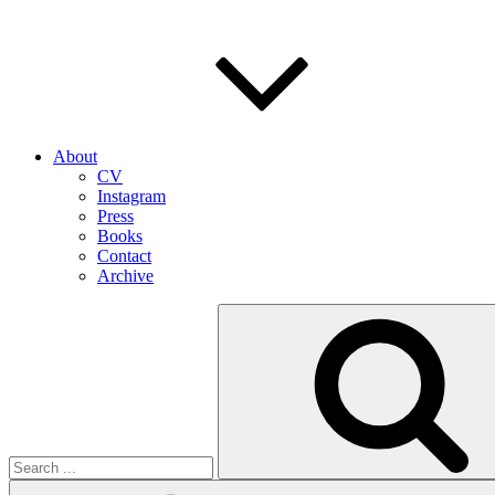
About
CV
Instagram
Press
Books
Contact
Archive
Search
for: