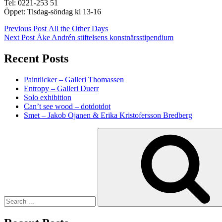
Tel: 0221-253 51
Öppet: Tisdag-söndag kl 13-16
Post
Previous
Previous Post
All the Other Days
post:
Next Post
Åke Andrén stiftelsens konstnärsstipendium
navigation
Recent Posts
Paintlicker – Galleri Thomassen
Entropy – Galleri Duerr
Solo exhibition
Can’t see wood – dotdotdot
Smet – Jakob Ojanen & Erika Kristofersson Bredberg
Search
for: