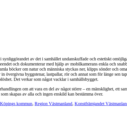
nliggörandet av det i samhället undanskuffade och estetiskt omöjliga. 
 seendet och dokumenterar med hjälp av mobilkamerans enkla och snabb
Gamla böcker om natur och människa styckas ner, klipps sönder och omarb
 övergivna byggstenar, lastpallar, rör och annat som för länge sen tappa
löshet. Det verkar som något vacklar i samhällsbygget.
ndlingen om att vara en del av något större – en mänsklighet, ett sam
e som skapas av alla och ingen enskild kan bestämma över.
Köpings kommun
,
Region Västmanland
,
Konstfrämjandet Västmanlan