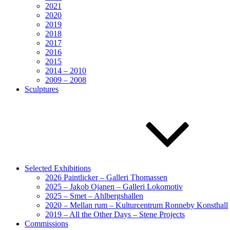
2021
2020
2019
2018
2017
2016
2015
2014 – 2010
2009 – 2008
Sculptures
Selected Exhibitions
2026 Paintlicker – Galleri Thomassen
2025 – Jakob Ojanen – Galleri Lokomotiv
2025 – Smet – Ahlbergshallen
2020 – Mellan rum – Kulturcentrum Ronneby Konsthall
2019 – All the Other Days – Stene Projects
Commissions