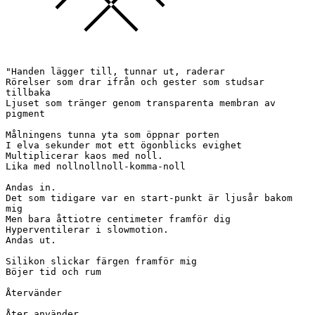
"Handen lägger till, tunnar ut, raderar

Rörelser som drar ifrån och gester som studsar 
tillbaka

Ljuset som tränger genom transparenta membran av 
pigment

Målningens tunna yta som öppnar porten

I elva sekunder mot ett ögonblicks evighet

Multiplicerar kaos med noll.

Lika med nollnollnoll-komma-noll

Andas in.

Det som tidigare var en start-punkt är ljusår bakom 
mig

Men bara åttiotre centimeter framför dig

Hyperventilerar i slowmotion.

Andas ut.

Silikon slickar färgen framför mig

Böjer tid och rum

Återvänder

Åter använder
