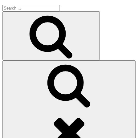
Search
for:
Search
Search